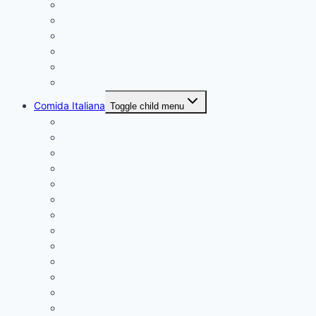
Popeyes Menú
Quiznos Menú
Shake Shack Menú
Spikes Menú
SUBWAY MENÚ
Wings army Menú
Comida Italiana
Toggle child menu
BOSTON’S PIZZA MENÚ
California Pizza Kitchen Menú
Cheese Pizza Menú
Checkers Menú
DOMINO’S PIZZA MENU
Dino’s Pizza Menú
Italiannis Menú
Little Caesars Menú
Mama’s Pizza Menú
Papa John’s Menú
Peter Piper Pizza Menú
Pizza Box Menú
Pizza Hut Menú