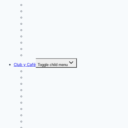
Denny´s Menú
Hooters Menú
Johnny Rockets Menú
Olive Garden Menú
Panda Express menú
Red Lobster Menú
Sonora Grill Menú
Wingman Menú
Wingstop Menú
Club y Café
Toggle child menu
CAFFENIO Menú
Cheesecake Factory Menú
Cinnabon Menú
Cinepolis Menú
Dairy Queen Menú
Gong Cha Menú
IHOP Menú
Krispy Kreme Menú
Starbucks Menú
Tim Hortons Menú