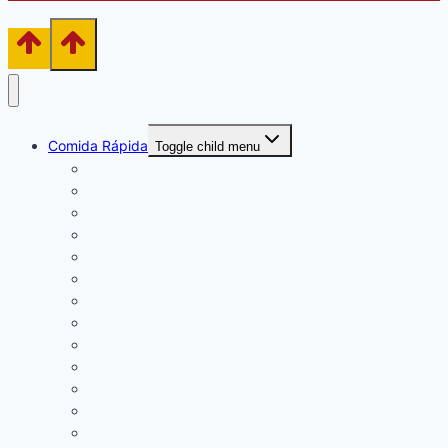
Comida Rápida
Toggle child menu
Arby’s Menú
BURGER KING MENU
Buffalo Wild Wings Menú
CARL’S JR MENÚ
Chili’s Menú
Del Taco Menú
Five Guys Menú
KFC MENÚ
Las Alitas Menú
McCarthy´s Menú
McDonald’s Menú
Mr Brown Menú
Pollo Feliz Menú