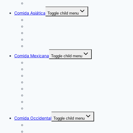
Luigi’s Menú
Comida Asiática
Toggle child menu
Nikkori Menú
P.F. Chang’s Menú
Okuma Menú
Sushi Roll Menú
Sushi Itto Menú
Comida Mexicana
Toggle child menu
Abuelos Menú
Church’s Chicken Menú
El Pollo Loco Menú
La Parrilla Menú
Mochomos Menú
Sanborns Menú
Toks Menú
Vips Menú
Comida Occidental
Toggle child menu
Applebee’s Menú
Circle K Menú