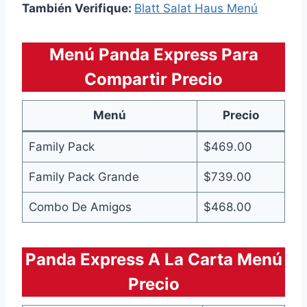
También Verifique:
Blatt Salat Haus Menú
Menú Panda Express Para
Compartir Precio
Menú
Precio
Family Pack
$469.00
Family Pack Grande
$739.00
Combo De Amigos
$468.00
Panda Express A La Carta Menú
Precio