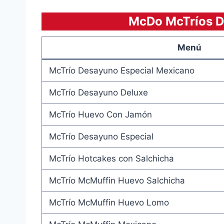
McDo McTríos D
Menú
McTrío Desayuno Especial Mexicano
McTrío Desayuno Deluxe
McTrío Huevo Con Jamón
McTrío Desayuno Especial
McTrío Hotcakes con Salchicha
McTrío McMuffin Huevo Salchicha
McTrío McMuffin Huevo Lomo