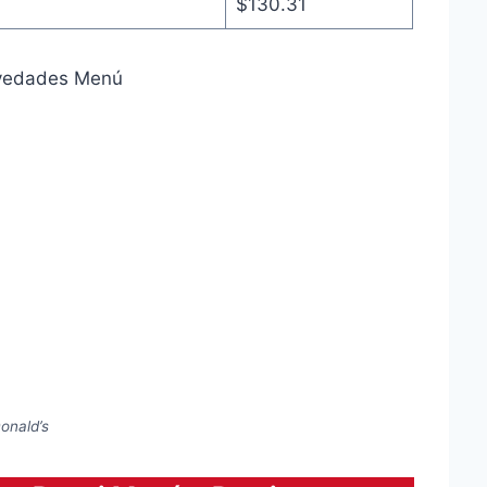
$130.31
onald’s