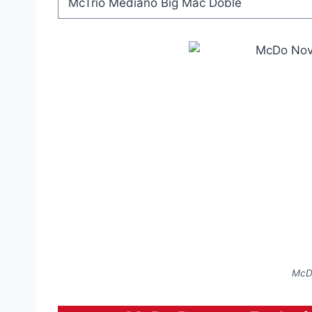
McTrío Mediano Big Mac Doble
McD