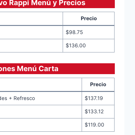
vo Rappi Menú y Precios
Precio
$98.75
$136.00
ones Menú Carta
Precio
es + Refresco
$137.19
$133.12
$119.00