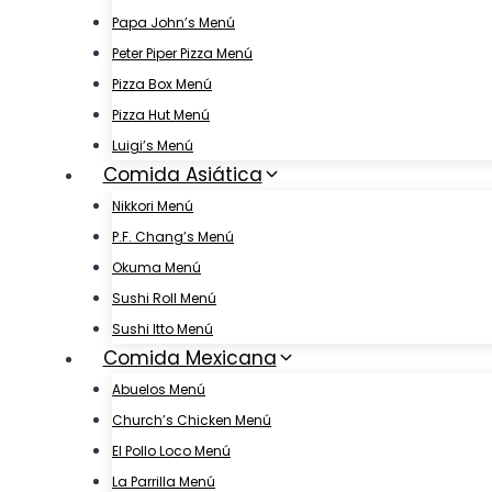
Papa John’s Menú
Peter Piper Pizza Menú
Pizza Box Menú
Pizza Hut Menú
Luigi’s Menú
Comida Asiática
Nikkori Menú
P.F. Chang’s Menú
Okuma Menú
Sushi Roll Menú
Sushi Itto Menú
Comida Mexicana
Abuelos Menú
Church’s Chicken Menú
El Pollo Loco Menú
La Parrilla Menú