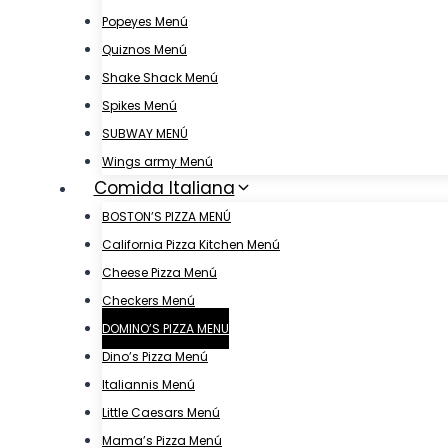
Popeyes Menú
Quiznos Menú
Shake Shack Menú
Spikes Menú
SUBWAY MENÚ
Wings army Menú
Comida Italiana
BOSTON’S PIZZA MENÚ
California Pizza Kitchen Menú
Cheese Pizza Menú
Checkers Menú
DOMINO’S PIZZA MENU
Dino’s Pizza Menú
Italiannis Menú
Little Caesars Menú
Mama’s Pizza Menú