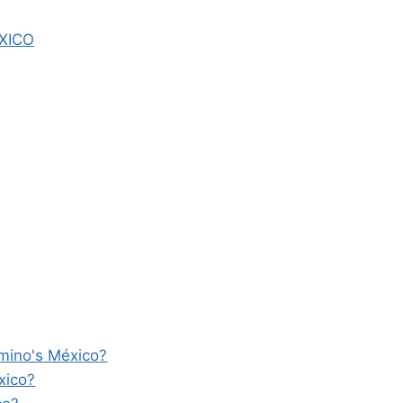
XICO
omino's México?
xico?