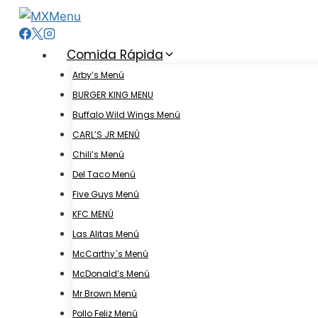
Skip
to
content
Comida Rápida
Arby’s Menú
BURGER KING MENU
Buffalo Wild Wings Menú
CARL’S JR MENÚ
Chili’s Menú
Del Taco Menú
Five Guys Menú
KFC MENÚ
Las Alitas Menú
McCarthy´s Menú
McDonald’s Menú
Mr Brown Menú
Pollo Feliz Menú