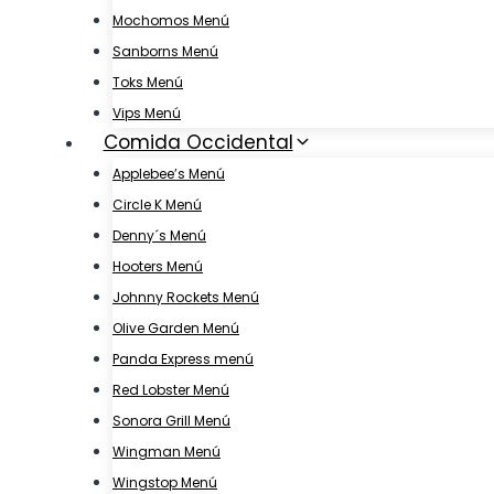
Mochomos Menú
Sanborns Menú
Toks Menú
Vips Menú
Comida Occidental
Applebee’s Menú
Circle K Menú
Denny´s Menú
Hooters Menú
Johnny Rockets Menú
Olive Garden Menú
Panda Express menú
Red Lobster Menú
Sonora Grill Menú
Wingman Menú
Wingstop Menú