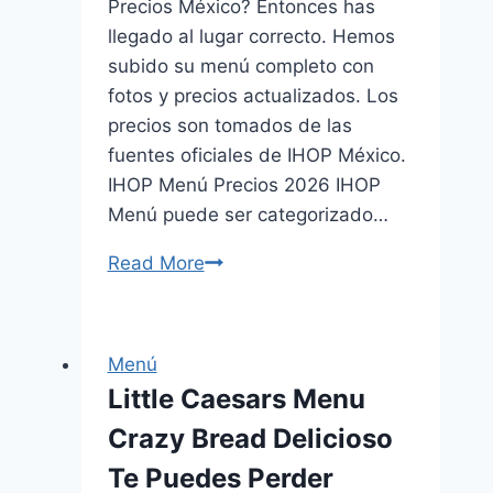
Precios México? Entonces has
llegado al lugar correcto. Hemos
subido su menú completo con
fotos y precios actualizados. Los
precios son tomados de las
fuentes oficiales de IHOP México.
IHOP Menú Precios 2026 IHOP
Menú puede ser categorizado…
Read More
IHOP
Menú
Precios
México
Menú
Actualizado
Little Caesars Menu
(agosto
Crazy Bread Delicioso
2026)
Te Puedes Perder