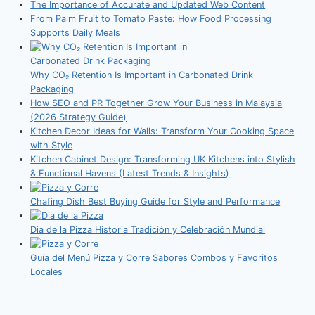
2026)
The Importance of Accurate and Updated Web Content
From Palm Fruit to Tomato Paste: How Food Processing
Supports Daily Meals
Why CO₂ Retention Is Important in Carbonated Drink
Packaging
How SEO and PR Together Grow Your Business in Malaysia
(2026 Strategy Guide)
Kitchen Decor Ideas for Walls: Transform Your Cooking Space
with Style
Kitchen Cabinet Design: Transforming UK Kitchens into Stylish
& Functional Havens (Latest Trends & Insights)
Chafing Dish Best Buying Guide for Style and Performance
Dia de la Pizza Historia Tradición y Celebración Mundial
Guía del Menú Pizza y Corre Sabores Combos y Favoritos
Locales