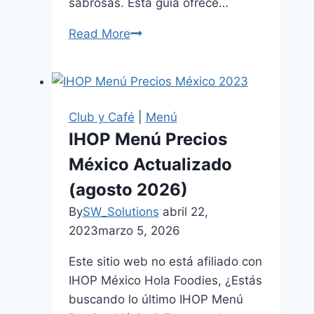
sabrosas. Esta guía ofrece…
Read More
Menu
KFC
Price
Descubre
lo
Club y Café
|
Menú
Que
IHOP Menú Precios
Ofrece
México Actualizado
KFC
Más
(agosto 2026)
Cercano
By
SW_Solutions
abril 22,
2025
2023
marzo 5, 2026
Este sitio web no está afiliado con
IHOP México Hola Foodies, ¿Estás
buscando lo último IHOP Menú