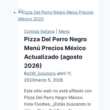
Caesars
Menu
Crazy
Bread
Delicioso
Comida Italiana
|
Menú
Te
Pizza Del Perro Negro
Puedes
Menú Precios México
Perder
Actualizado (agosto
2026)
By
SW_Solutions
abril 11,
2023
marzo 5, 2026
Este sitio web no está afiliado con
Pizza Del Perro Negro México.
Hola Foodies, ¿Estás buscando lo