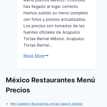
Menú precios México? Entonces
has llegado al lugar correcto.
Hemos subido su menú completo
con fotos y precios actualizados.
Los precios son tomados de las
fuentes oficiales de Acapulco
Tortas Bernal México. Acapulco
Tortas Bernal…
Read More
Acapulco
Tortas
Bernal
Menú
México Restaurantes Menú
Precios
México
Precios
Actualizado
(agosto
Why Celebrity Biographies Attract Search Interest