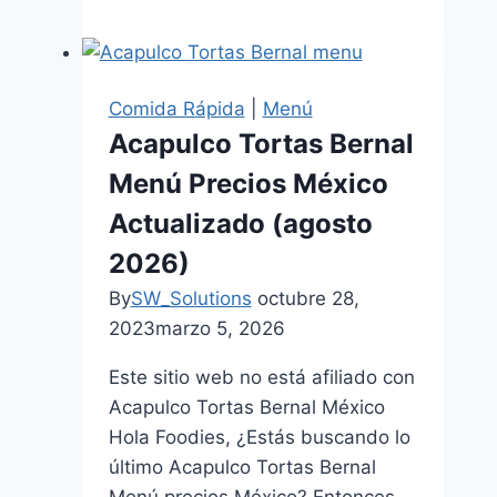
escolares
SEP
Promoviendo
la
Comida Rápida
|
Menú
alimentación
Acapulco Tortas Bernal
saludable
Menú Precios México
Actualizado (agosto
2026)
By
SW_Solutions
octubre 28,
2023
marzo 5, 2026
Este sitio web no está afiliado con
Acapulco Tortas Bernal México
Hola Foodies, ¿Estás buscando lo
último Acapulco Tortas Bernal