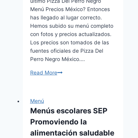
último Pizza Del Perro Negro
Menú Precios México? Entonces
has llegado al lugar correcto.
Hemos subido su menú completo
con fotos y precios actualizados.
Los precios son tomados de las
fuentes oficiales de Pizza Del
Perro Negro México….
Read More
Pizza
Del
Perro
Negro
Menú
Menú
Menús escolares SEP
Precios
Promoviendo la
México
Actualizado
alimentación saludable