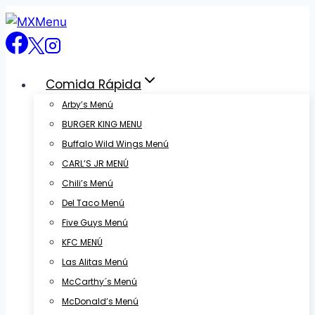
Skip
to
content
Comida Rápida
Arby’s Menú
BURGER KING MENU
Buffalo Wild Wings Menú
CARL’S JR MENÚ
Chili’s Menú
Del Taco Menú
Five Guys Menú
KFC MENÚ
Las Alitas Menú
McCarthy´s Menú
McDonald’s Menú