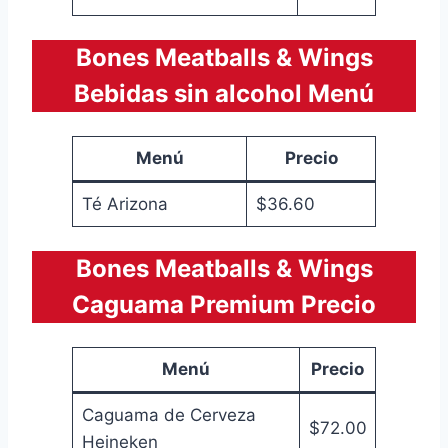
Bones Meatballs & Wings
Bebidas sin alcohol Menú
Menú
Precio
Té Arizona
$36.60
Bones Meatballs & Wings
Caguama Premium Precio
Menú
Precio
Caguama de Cerveza
$72.00
Heineken