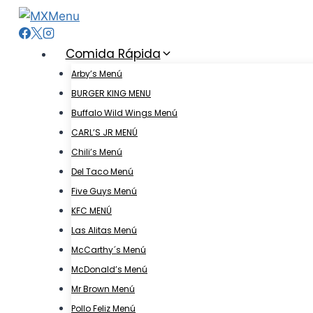
Skip
to
content
Comida Rápida
Arby’s Menú
BURGER KING MENU
Buffalo Wild Wings Menú
CARL’S JR MENÚ
Chili’s Menú
Del Taco Menú
Five Guys Menú
KFC MENÚ
Las Alitas Menú
McCarthy´s Menú
McDonald’s Menú
Mr Brown Menú
Pollo Feliz Menú