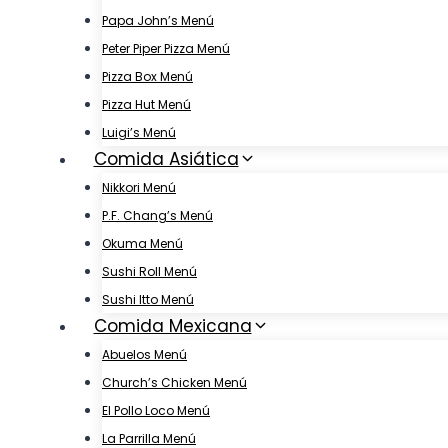
Papa John’s Menú
Peter Piper Pizza Menú
Pizza Box Menú
Pizza Hut Menú
Luigi’s Menú
Comida Asiática
Nikkori Menú
P.F. Chang’s Menú
Okuma Menú
Sushi Roll Menú
Sushi Itto Menú
Comida Mexicana
Abuelos Menú
Church’s Chicken Menú
El Pollo Loco Menú
La Parrilla Menú