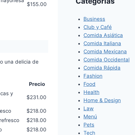
Categorías
, mayonesa
$155.00
Business
Club y Café
Comida Asiática
Comida Italiana
Comida Mexicana
Comida Occidental
o una delicia de
Comida Rápida
Fashion
Food
Precio
Health
icas y
$231.00
Home & Design
Law
resco
$218.00
Menú
refresco
$218.00
Pets
o
$218.00
Tech