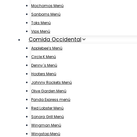
Mochomos Menú
Sanborns Menú
Toks Menú
Vips Menú
Comida Occidental
Applebee’s Menú
Circle K Menú
Denny´s Menú
Hooters Menú
Johnny Rockets Menú
Olive Garden Menú
Panda Express menú
Red Lobster Menú
Sonora Grill Menú
Wingman Menú
Wingstop Menú