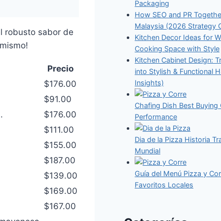
Packaging
How SEO and PR Together
Malaysia (2026 Strategy 
el robusto sabor de
Kitchen Decor Ideas for W
 mismo!
Cooking Space with Style
Kitchen Cabinet Design: 
Precio
into Stylish & Functional 
Insights)
$176.00
$91.00
Chafing Dish Best Buying 
.
$176.00
Performance
$111.00
Dia de la Pizza Historia T
$155.00
Mundial
$187.00
Guía del Menú Pizza y C
$139.00
Favoritos Locales
$169.00
$167.00