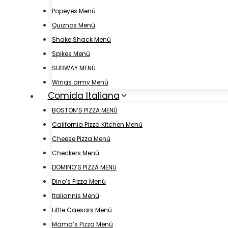
Popeyes Menú
Quiznos Menú
Shake Shack Menú
Spikes Menú
SUBWAY MENÚ
Wings army Menú
Comida Italiana
BOSTON’S PIZZA MENÚ
California Pizza Kitchen Menú
Cheese Pizza Menú
Checkers Menú
DOMINO’S PIZZA MENU
Dino’s Pizza Menú
Italiannis Menú
Little Caesars Menú
Mama’s Pizza Menú