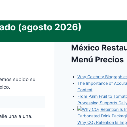
zado (agosto 2026)
México Resta
Menú Precios
Why Celebrity Biographies
Hemos subido su
The Importance of Accur
xico.
Content
From Palm Fruit to Toma
Processing Supports Dail
lle una a una.
Why CO₂ Retention Is Imp