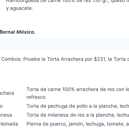
Hamburguesa de carne 100% de res 150 gr., queso m
y aguacate.
Bernal
México.
Combos: Pruebe la Torta Arrachera por $231, la Torta 
Torta de carne 100% arrachera de res con l
achera
refresco
lo
Torta de pechuga de pollo a la plancha, le
anesa
Torta de milanesa de res a la plancha, lec
mbinada
Pierna de puerco, jamón, lechuga, tomate, a