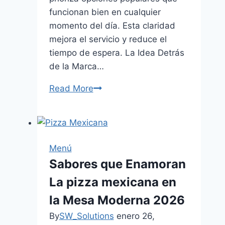
funcionan bien en cualquier
momento del día. Esta claridad
mejora el servicio y reduce el
tiempo de espera. La Idea Detrás
de la Marca…
Read More
Pizza
Love
Guía
Sencilla
sobre
Menú
la
Sabores que Enamoran
Marca
La pizza mexicana en
y
su
la Mesa Moderna 2026
Creciente
By
SW_Solutions
enero 26,
Presencia