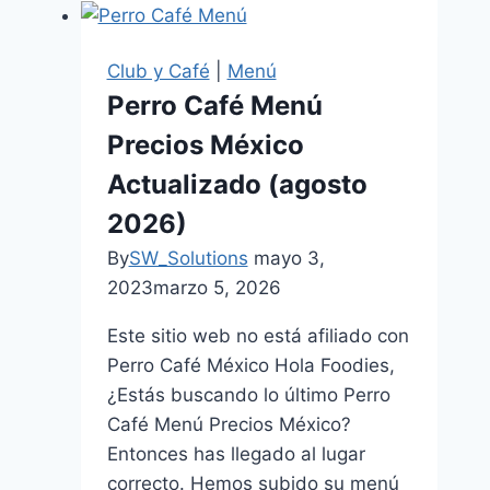
La
pizza
Club y Café
|
Menú
mexicana
Perro Café Menú
en
Precios México
la
Mesa
Actualizado (agosto
Moderna
2026)
2026
By
SW_Solutions
mayo 3,
2023
marzo 5, 2026
Este sitio web no está afiliado con
Perro Café México Hola Foodies,
¿Estás buscando lo último Perro
Café Menú Precios México?
Entonces has llegado al lugar
correcto. Hemos subido su menú