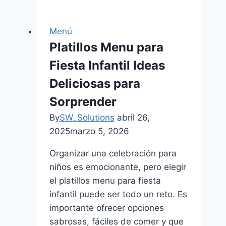
Menú
Precios
Menú
2026
Platillos Menu para
Atractivo
Fiesta Infantil Ideas
Global
Deliciosas para
Sorprender
By
SW_Solutions
abril 26,
2025
marzo 5, 2026
Organizar una celebración para
niños es emocionante, pero elegir
el platillos menu para fiesta
infantil puede ser todo un reto. Es
importante ofrecer opciones
sabrosas, fáciles de comer y que