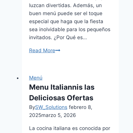
luzcan divertidas. Además, un
buen menú puede ser el toque
especial que haga que la fiesta
sea inolvidable para los pequeños
invitados. ¿Por Qué es…
Read More
Platillos
Menu
para
Fiesta
Menú
Infantil
Menu Italiannis las
Ideas
Deliciosas Ofertas
Deliciosas
para
By
SW_Solutions
febrero 8,
Sorprender
2025
marzo 5, 2026
La cocina italiana es conocida por