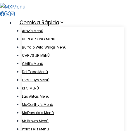
Skip
to
content
Comida Rápida
Arby’s Menú
BURGER KING MENU
Buffalo Wild Wings Menú
CARL’S JR MENÚ
Chili’s Menú
Del Taco Menú
Five Guys Menú
KFC MENÚ
Las Alitas Menú
McCarthy´s Menú
McDonald’s Menú
Mr Brown Menú
Pollo Feliz Menú