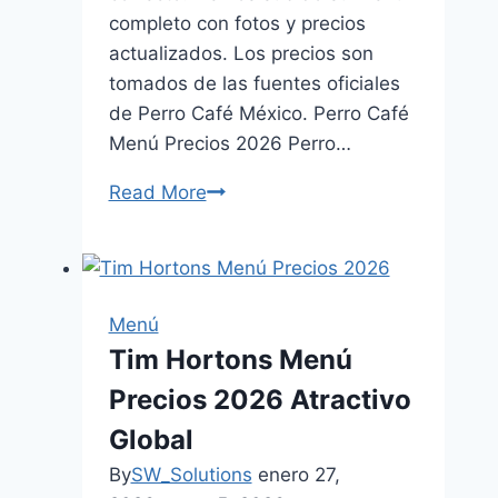
completo con fotos y precios
actualizados. Los precios son
tomados de las fuentes oficiales
de Perro Café México. Perro Café
Menú Precios 2026 Perro…
Read More
Perro
Café
Menú
Precios
México
Menú
Actualizado
Tim Hortons Menú
(agosto
Precios 2026 Atractivo
2026)
Global
By
SW_Solutions
enero 27,