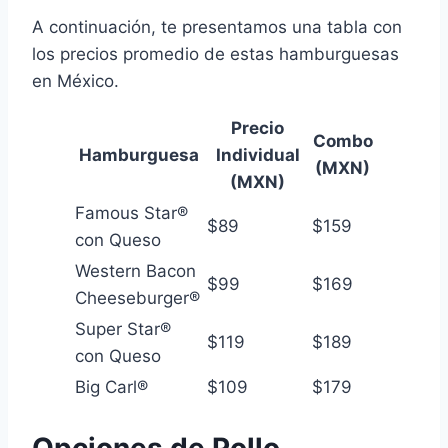
A continuación, te presentamos una tabla con
los precios promedio de estas hamburguesas
en México.
Precio
Combo
Hamburguesa
Individual
(MXN)
(MXN)
Famous Star®
$89
$159
con Queso
Western Bacon
$99
$169
Cheeseburger®
Super Star®
$119
$189
con Queso
Big Carl®
$109
$179