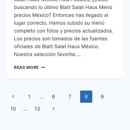
buscando lo último Blatt Salat Haus Menú
precios México? Entonces has llegado al
lugar correcto. Hemos subido su menú
completo con fotos y precios actualizados.
Los precios son tomados de las fuentes
oficiales de Blatt Salat Haus México.
Nuestra selección favorita:…
BLATT
READ MORE
SALAT
HAUS
MENÚ
PRECIOS
Page
Previous
1
…
6
7
8
9
MÉXICO
ACTUALIZADO
navigation
Page
10
…
13
Next
(AGOSTO
2026)
Page