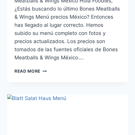
Meatballs & Wings México Hola Foodies,
¿Estás buscando lo último Bones Meatballs
& Wings Menú precios México? Entonces
has llegado al lugar correcto. Hemos
subido su menú completo con fotos y
precios actualizados. Los precios son
tomados de las fuentes oficiales de Bones
Meatballs & Wings México….
BONES
READ MORE
MEATBALLS
&
WINGS
MENÚ
PRECIOS
MÉXICO
ACTUALIZADO
(AGOSTO
2026)