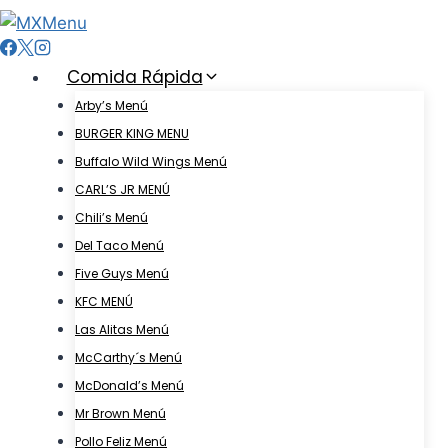
Skip
to
content
Comida Rápida
Arby’s Menú
BURGER KING MENU
Buffalo Wild Wings Menú
CARL’S JR MENÚ
Chili’s Menú
Del Taco Menú
Five Guys Menú
KFC MENÚ
Las Alitas Menú
McCarthy´s Menú
McDonald’s Menú
Mr Brown Menú
Pollo Feliz Menú