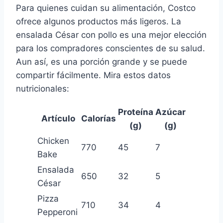
Para quienes cuidan su alimentación, Costco
ofrece algunos productos más ligeros. La
ensalada César con pollo es una mejor elección
para los compradores conscientes de su salud.
Aun así, es una porción grande y se puede
compartir fácilmente. Mira estos datos
nutricionales:
Proteína
Azúcar
Artículo
Calorías
(g)
(g)
Chicken
770
45
7
Bake
Ensalada
650
32
5
César
Pizza
710
34
4
Pepperoni