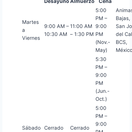
Desayuno
Almuerzo
Cena
5:00
Anima
PM –
Bajas,
Martes
9:00 AM –
11:00 AM
9:00
San J
a
10:30 AM
– 1:30 PM
PM
del Ca
Viernes
(Nov.-
BCS,
May)
Méxic
5:30
PM –
9:00
PM
(Jun.-
Oct.)
5:00
PM –
9:00
Sábado
Cerrado
Cerrado