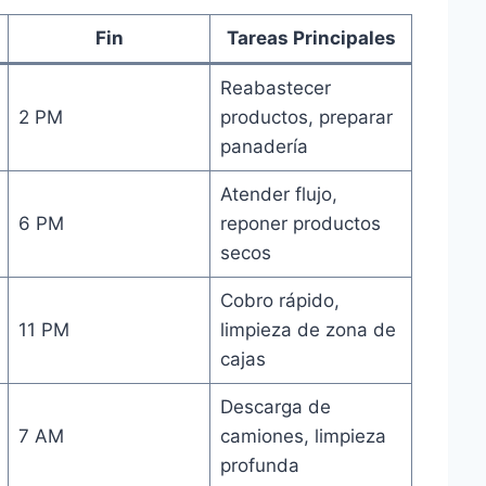
Fin
Tareas Principales
Reabastecer
2 PM
productos, preparar
panadería
Atender flujo,
6 PM
reponer productos
secos
Cobro rápido,
11 PM
limpieza de zona de
cajas
Descarga de
7 AM
camiones, limpieza
profunda