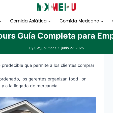
Comida Asiática
Comida Mexicana
Hours Guía Completa para Emp
By
SW_Solutions
junio 27, 2025
 predecible que permite a los clientes comprar
rdenado, los gerentes organizan food lion
s y a la llegada de mercancía.