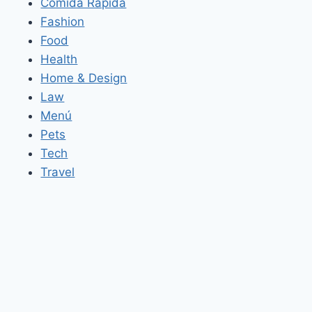
Comida Rápida
Fashion
Food
Health
Home & Design
Law
Menú
Pets
Tech
Travel