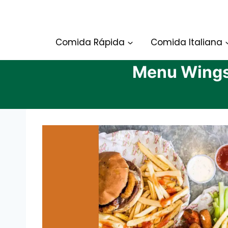
Skip
to
content
Comida Rápida
Comida Italiana
Menu Wings 