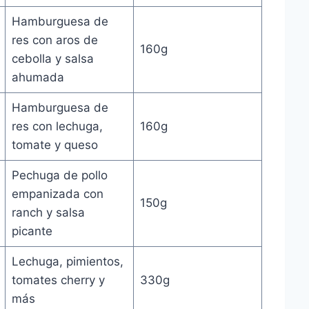
Hamburguesa de
res con aros de
160g
cebolla y salsa
ahumada
Hamburguesa de
res con lechuga,
160g
tomate y queso
Pechuga de pollo
empanizada con
150g
ranch y salsa
picante
Lechuga, pimientos,
tomates cherry y
330g
más