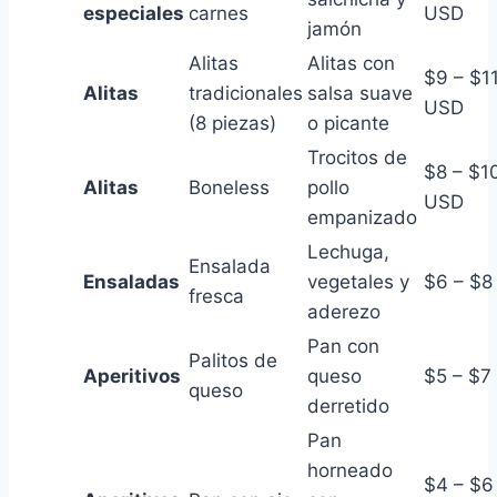
especiales
carnes
USD
jamón
Alitas
Alitas con
$9 – $1
Alitas
tradicionales
salsa suave
USD
(8 piezas)
o picante
Trocitos de
$8 – $1
Alitas
Boneless
pollo
USD
empanizado
Lechuga,
Ensalada
Ensaladas
vegetales y
$6 – $8
fresca
aderezo
Pan con
Palitos de
Aperitivos
queso
$5 – $7
queso
derretido
Pan
horneado
$4 – $6