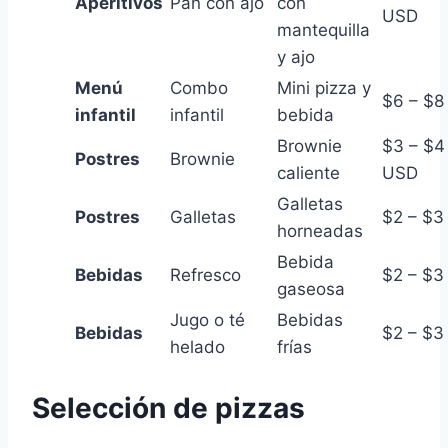
Aperitivos
Pan con ajo
con
USD
mantequilla
y ajo
Menú
Combo
Mini pizza y
$6 – $8
infantil
infantil
bebida
Brownie
$3 – $4
Postres
Brownie
caliente
USD
Galletas
Postres
Galletas
$2 – $3
horneadas
Bebida
Bebidas
Refresco
$2 – $3
gaseosa
Jugo o té
Bebidas
Bebidas
$2 – $3
helado
frías
Selección de pizzas