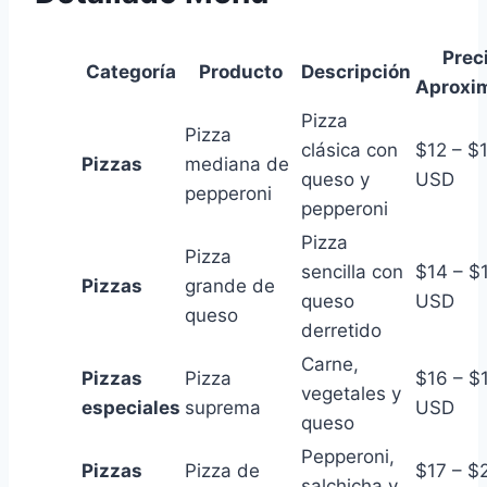
Prec
Categoría
Producto
Descripción
Aproxi
Pizza
Pizza
clásica con
$12 – $
Pizzas
mediana de
queso y
USD
pepperoni
pepperoni
Pizza
Pizza
sencilla con
$14 – $
Pizzas
grande de
queso
USD
queso
derretido
Carne,
Pizzas
Pizza
$16 – $
vegetales y
especiales
suprema
USD
queso
Pepperoni,
Pizzas
Pizza de
$17 – $
salchicha y