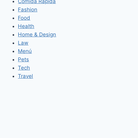
Comida Rápida
Fashion
Food
Health
Home & Design
Law
Menú
Pets
Tech
Travel